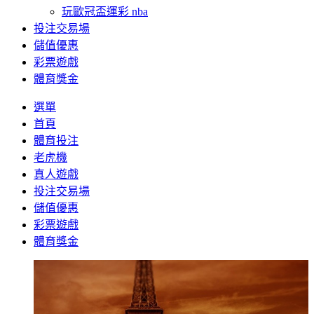
玩歐冠盃運彩 nba
投注交易場
儲值優惠
彩票遊戲
體育獎金
選單
首頁
體育投注
老虎機
真人遊戲
投注交易場
儲值優惠
彩票遊戲
體育獎金