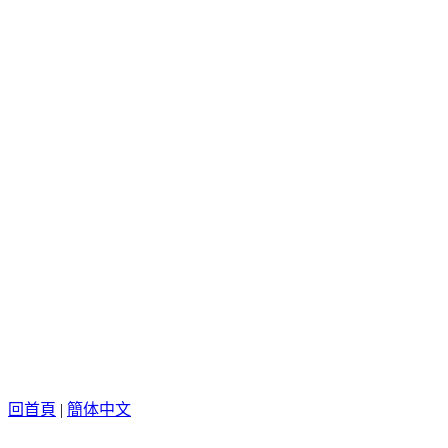
回首頁
|
簡体中文