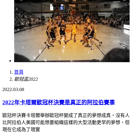
首頁
歐冠盃2022
2022-03-08
2022年卡塔爾歐冠杯決賽是真正的阿拉伯賽事
歐冠杯決賽卡塔爾舉辦歐冠杯變成了真正的夢想成真，沒有人
比阿拉伯人美國可能想要組織這樣的大型活動更早的夢想，但
現在它成為了現實