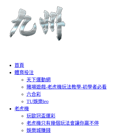
首頁
體育投注
天下運動網
賭場遊戲-老虎機玩法教學-初學者必看
六合彩
TU娛樂leo
老虎機
玩歐冠盃運彩
老虎機只有幾個玩法會讓你贏不停
娛樂城賺錢