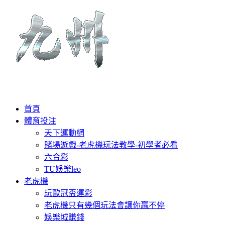
首頁
體育投注
天下運動網
賭場遊戲-老虎機玩法教學-初學者必看
六合彩
TU娛樂leo
老虎機
玩歐冠盃運彩
老虎機只有幾個玩法會讓你贏不停
娛樂城賺錢